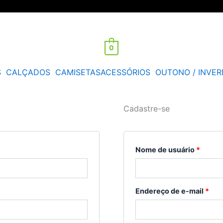
0
S
CALÇADOS
CAMISETAS
ACESSÓRIOS
OUTONO / INVE
Cadastre-se
Obrigatório
Obrigató
Obrig
Nome de usuário
*
Endereço de e-mail
*