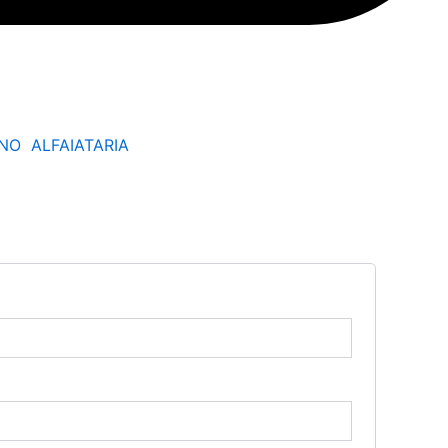
RNO
ALFAIATARIA
rio
atório